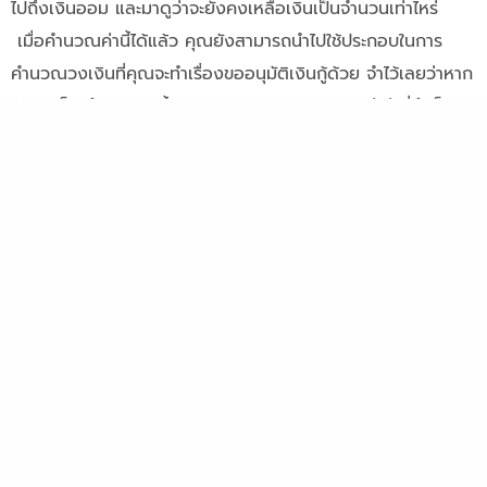
ไปถึงเงินออม และมาดูว่าจะยังคงเหลือเงินเป็นจำนวนเท่าไหร่
เมื่อคำนวณค่านี้ได้แล้ว คุณยังสามารถนำไปใช้ประกอบในการ
คำนวณวงเงินที่คุณจะทำเรื่องขออนุมัติเงินกู้ด้วย จำไว้เลยว่าหาก
กู้มาก ก็จะทำให้ดอกเบี้ยมากตามไปด้วย ควรขอกู้แค่เท่าที่จำเป็น
ถึงแม้ว่าคุณจะได้รับข้อเสนอให้กู้ด้วยวงเงินที่สูงกว่าที่ขอก็ตาม
มีวินัยการผ่อนอย่างสม่ำเสมอ
เพื่อป้องกันการผิดนัดชำระหนี้ ที่อาจก่อให้เกิดดอกเบี้ยเพิ่มขึ้นโดย
ไม่ได้ตั้งใจ อาจใช้บริการตัดบัญชีธนาคารแบบอัตโนมัติ และอย่า
ลืมที่จะตรวจสอบความถูกต้องของใบแจ้งหนี้ รวมถึงยอดชำระใน
แต่ละงวด และยอดเงินค้างชำระทุกครั้ง อย่าลืมแจ้งไปที่สถาบัน
การเงินเมื่อมีการเปลี่ยนแปลงที่อยู่ เพื่อที่คุณจะได้ไม่พลาดการ
ติดต่อหากมีการส่งเอกสารสำคัญ และเมื่อใดที่คุณมีเงินก้อน
พิเศษ จึงควรลดเงินต้นให้มากและเร็วที่สุด ทั้งนี้ก็เพื่อทำให้
ดอกเบี้ยในการผ่อนแต่ละงวดมีการลดลง รวมถึงระยะเวลาการ